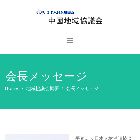
TOGGLE
NAVIGATION
会長メッセージ
Home
/
地域協議会概要
/
会長メッセージ
平素より日本人材派遣協会