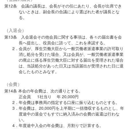
第12条 会議の議長は、会長がその任にあたり、会長が出席でき
ないときは、副会長の合議により選ばれた者が議長とな
る。
（入退会）
第13条 入会退会その他会員に関する事項は、各々の届出書を会
長へ提出し、役員会に諮って、これを承認する。
2．会員が、厚生労働大臣から一般労働者派遣事業の許可取り
消し処分を受けた場合、又は会員が、一般労働者派遣事業
の廃止に係る厚生労働大臣に対する届出を受理された場合
は、当該処分があった日又は当該届出が受理された日に退
会したものとみなす。
（会費）
第14条 本会の年会費は、次の通りとする。
正会員 1社当り 年 20,000円
2．年会費は事務局の指定する口座に振り込むものとする。
3．年会費は、20,000円を上半期に一括徴収するものとし、年
度途中の退会でもすでに納入済みの会費の返還は行わな
い。
4．年度途中入会の年会費は、月割りで計算する。