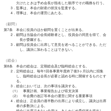
欠けたときは予め会長が指名した順序でその職務を行う。
3．監事は、本会の財産の状況を監査する。
4．理事は、本会の運営にあたる。
（顧問）
第7条 本会に役員のほか顧問を置くことが出来る。
2．顧問は当協会の会長経験者とし、役員会の同意を得て、会
長が委嘱する。
3．顧問は役員会に出席して意見を述べることができる。ただ
し、議決に加わることはできない。
（総会）
第8条 本会の総会は、定期総会及び臨時総会とする。
2．定時総会は、毎年1回各事業年度終了後3ヶ月以内に招集
し、臨時総会は会長が必要と認める時に開催するものとす
る。
3．総会においては、次の事項を議決する。
（1） 事業計画、事業報告および収支決算
（2） 年会費の改訂等本会の運営に関する重要事項
4．総会は、正会員の過半数の出席により成立し、議決は出席
者の多数決による。
総会に出席できない会員は、あらかじめ委任状を提出し、