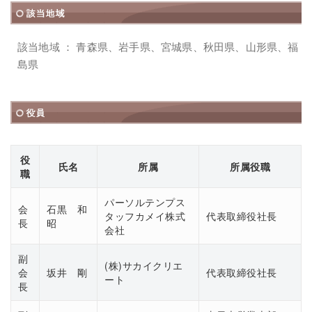
該当地域 ： 青森県、岩手県、宮城県、秋田県、山形県、福
島県
役
氏名
所属
所属役職
職
パーソルテンプス
会
石黒 和
タッフカメイ株式
代表取締役社長
長
昭
会社
副
(株)サカイクリエ
会
坂井 剛
代表取締役社長
ート
長