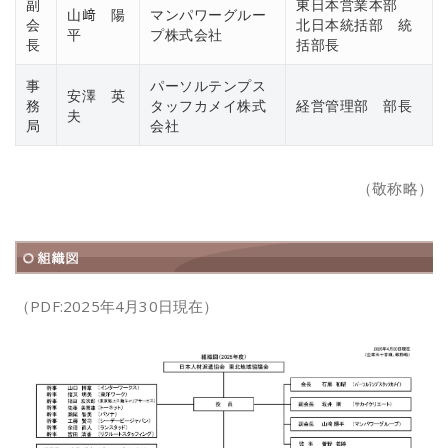
副
東日本営業本部
山﨑 陽
マンパワーグルー
会
北日本統括部 統
平
プ株式会社
長
括部長
事
パーソルテンプス
安澤 英
務
タッフカメイ株式
経営管理部 部長
夫
局
会社
（敬称略）
（PDF:2025年4月30日現在）