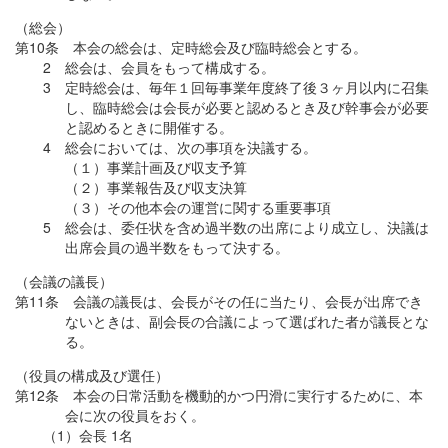
（総会）
第10条 本会の総会は、定時総会及び臨時総会とする。
2 総会は、会員をもって構成する。
3 定時総会は、毎年１回毎事業年度終了後３ヶ月以内に召集
し、臨時総会は会長が必要と認めるとき及び幹事会が必要
と認めるときに開催する。
4 総会においては、次の事項を決議する。
（１）事業計画及び収支予算
（２）事業報告及び収支決算
（３）その他本会の運営に関する重要事項
5 総会は、委任状を含め過半数の出席により成立し、決議は
出席会員の過半数をもって決する。
（会議の議長）
第11条 会議の議長は、会長がその任に当たり、会長が出席でき
ないときは、副会長の合議によって選ばれた者が議長とな
る。
（役員の構成及び選任）
第12条 本会の日常活動を機動的かつ円滑に実行するために、本
会に次の役員をおく。
（1）会長 1名